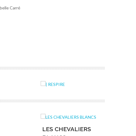
belle Carré
LES CHEVALIERS
APAPAC