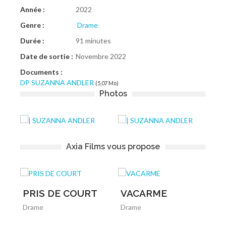
Année :
2022
Genre :
Drame
Durée :
91 minutes
Date de sortie :
Novembre 2022
Documents :
DP SUZANNA ANDLER
(5,07 Mo)
Photos
Axia Films vous propose
PRIS DE COURT
VACARME
A
Drame
Drame
T