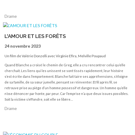
Drame
L'AMOUR ET LES FORÊTS
24 novembre 2023
Un film de Valérie Donzelli avec Virginie Efira, Melville Poupaud
Quand Blanche a croisé le chemin de Greg, elle a cru rencontrer celui qu’elle
cherchait. Les liens qui les unissent se sont tissés rapidement, leur histoire
s’est écrite dans l’emportement. Blanche fait taire ses appréhensions, s’éloigne
de sa famille, de sa sœur jumelle, pensant se réinventer. Et fil après fil, se
retrouve prise au piège d’un homme possessif et dangereux. Un homme qu’elle
n’ose dénoncer par honte, par peur. Car l’emprise n’a que deux issues possibles.
Soit la victime s’effondre, soit elle se libère…
Drame