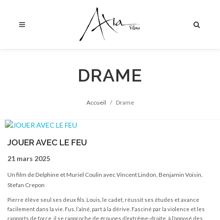
DRAME
Accueil
Drame
JOUER AVEC LE FEU
21 mars 2025
Un film de Delphine et Muriel Coulin avec Vincent Lindon, Benjamin Voisin,
Stefan Crepon
Pierre élève seul ses deux fils. Louis, le cadet, réussit ses études et avance
facilement dans la vie. Fus, l’aîné, part à la dérive. Fasciné par la violence et les
rapports de force, il se rapproche de groupes d’extrême-droite, à l’opposé des