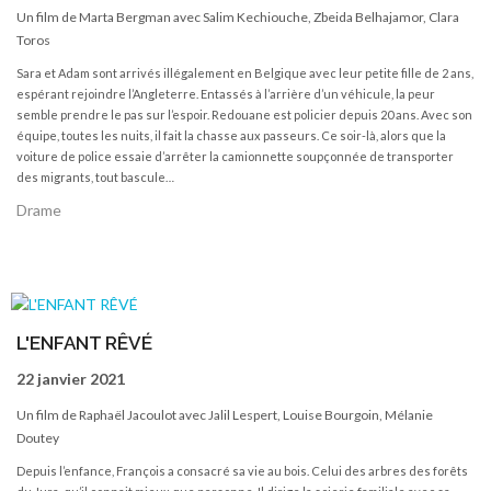
Un film de Marta Bergman avec Salim Kechiouche, Zbeida Belhajamor, Clara
Toros
Sara et Adam sont arrivés illégalement en Belgique avec leur petite fille de 2 ans,
espérant rejoindre l’Angleterre. Entassés à l’arrière d’un véhicule, la peur
semble prendre le pas sur l’espoir. Redouane est policier depuis 20 ans. Avec son
équipe, toutes les nuits, il fait la chasse aux passeurs. Ce soir-là, alors que la
voiture de police essaie d’arrêter la camionnette soupçonnée de transporter
des migrants, tout bascule…
Drame
L'ENFANT RÊVÉ
22 janvier 2021
Un film de Raphaël Jacoulot avec Jalil Lespert, Louise Bourgoin, Mélanie
Doutey
Depuis l’enfance, François a consacré sa vie au bois. Celui des arbres des forêts