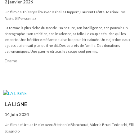
2 janvier 2026
Un film de Thierry Klifa avec Isabelle Huppert, Laurent Lafitte, Marina Foïs,
Raphaël Personnaz
La femme la plus riche du monde : sa beauté, son intelligence, son pouvoir. Un
photographe : son ambition, son insolence, sa folie. Le coup de foudre qui les
emporte. Une héritière méfiante qui se bat pour être aimée. Un majordome aux
aguets qui en sait plus qu’il ne dit. Des secrets de famille. Des donations
astronomiques. Une guerre où tous les coups sont permis.
Drame
LA LIGNE
14 juin 2024
Un film de Ursula Meier avec Stéphanie Blanchoud, Valeria Bruni Tedeschi, Elli
Spagnolo