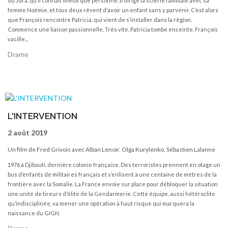
du Jura, qu’il connait mieux que personne. Il dirige la scierie familiale avec sa
femme Noémie, et tous deux rêvent d’avoir un enfant sans y parvenir. C’est alors
que François rencontre Patricia, qui vient de s’installer dans la région.
Commence une liaison passionnelle. Très vite, Patricia tombe enceinte. François
vacille...
Drame
L'INTERVENTION
2 août 2019
Un film de Fred Grivois avec Alban Lenoir, Olga Kurylenko, Sébastien Lalanne
1976 à Djibouti, dernière colonie française. Des terroristes prennent en otage un
bus d’enfants de militaires français et s’enlisent à une centaine de mètres de la
frontière avec la Somalie. La France envoie sur place pour débloquer la situation
une unité de tireurs d'élite de la Gendarmerie. Cette équipe, aussi hétéroclite
qu’indisciplinée, va mener une opération à haut risque qui marquera la
naissance du GIGN.