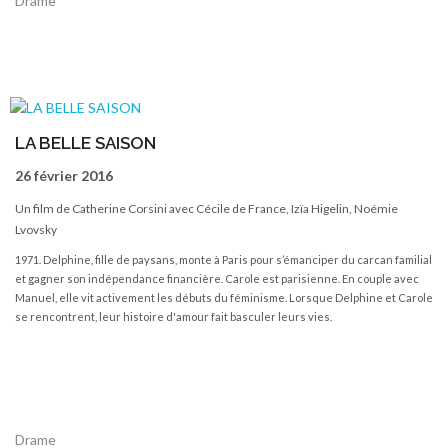
Drame
LA BELLE SAISON
26 février 2016
Un film de Catherine Corsini avec Cécile de France, Izïa Higelin, Noémie
Lvovsky
1971. Delphine, fille de paysans, monte à Paris pour s’émanciper du carcan familial
et gagner son indépendance financière. Carole est parisienne. En couple avec
Manuel, elle vit activement les débuts du féminisme. Lorsque Delphine et Carole
se rencontrent, leur histoire d'amour fait basculer leurs vies.
Drame