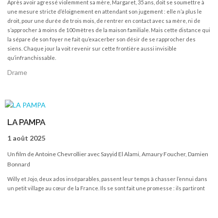
Après avoir agressé violemment sa mère, Margaret, 35 ans, doit se soumettre à
une mesure stricte d’éloignement en attendant son jugement : elle n’a plus le
droit, pour une durée de trois mois, de rentrer en contact avec sa mère, ni de
s’approcher à moins de 100 mètres de la maison familiale. Mais cette distance qui
la sépare de son foyer ne fait qu’exacerber son désir de se rapprocher des
siens. Chaque jour la voit revenir sur cette frontière aussi invisible
qu’infranchissable.
Drame
LA PAMPA
1 août 2025
Un film de Antoine Chevrollier avec Sayyid El Alami, Amaury Foucher, Damien
Bonnard
Willy et Jojo, deux ados inséparables, passent leur temps à chasser l’ennui dans
un petit village au cœur de la France. Ils se sont fait une promesse : ils partiront
bientôt pour la ville. Mais Jojo cache un secret. Et quand tout le village le
découvre, les rêves et les familles des deux amis volent en éclat.