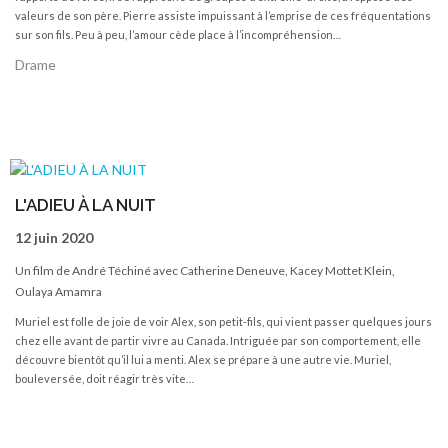
valeurs de son père. Pierre assiste impuissant à l’emprise de ces fréquentations
sur son fils. Peu à peu, l’amour cède place à l’incompréhension…
Drame
L'ADIEU À LA NUIT
12 juin 2020
Un film de André Téchiné avec Catherine Deneuve, Kacey Mottet Klein,
Oulaya Amamra
Muriel est folle de joie de voir Alex, son petit-fils, qui vient passer quelques jours
chez elle avant de partir vivre au Canada. Intriguée par son comportement, elle
découvre bientôt qu’il lui a menti. Alex se prépare à une autre vie. Muriel,
bouleversée, doit réagir très vite…