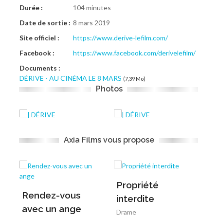
Durée :
104 minutes
Date de sortie :
8 mars 2019
Site officiel :
https://www.derive-lefilm.com/
Facebook :
https://www.facebook.com/derivelefilm/
Documents :
DÉRIVE - AU CINÉMA LE 8 MARS
(7,39 Mo)
Photos
Axia Films vous propose
Propriété
Rendez-vous
A
interdite
avec un ange
T
Drame