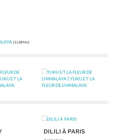
MALAYA
(11,88 Mo)
Y
DILILI À PARIS
LE VOY
Animation